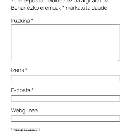
Zure e-posta helbidea ez da argitaratuko.
Beharrezko eremuak
*
markatuta daude
Iruzkina
*
Izena
*
E-posta
*
Webgunea