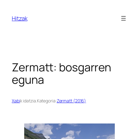
Joan
edukira
Hitzak
Zermatt: bosgarren
eguna
Xabi
k idatzia.
Kategoria:
Zermatt (2016)