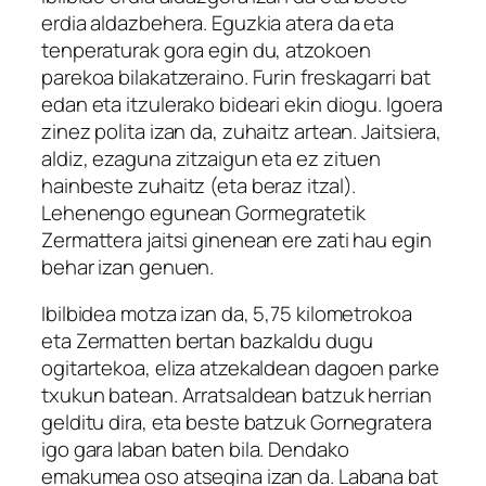
erdia aldazbehera. Eguzkia atera da eta
tenperaturak gora egin du, atzokoen
parekoa bilakatzeraino. Furin freskagarri bat
edan eta itzulerako bideari ekin diogu. Igoera
zinez polita izan da, zuhaitz artean. Jaitsiera,
aldiz, ezaguna zitzaigun eta ez zituen
hainbeste zuhaitz (eta beraz itzal).
Lehenengo egunean Gormegratetik
Zermattera jaitsi ginenean ere zati hau egin
behar izan genuen.
Ibilbidea motza izan da, 5,75 kilometrokoa
eta Zermatten bertan bazkaldu dugu
ogitartekoa, eliza atzekaldean dagoen parke
txukun batean. Arratsaldean batzuk herrian
gelditu dira, eta beste batzuk Gornegratera
igo gara laban baten bila. Dendako
emakumea oso atsegina izan da. Labana bat