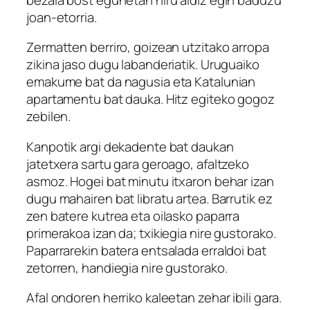
joan-etorria.
Zermatten berriro, goizean utzitako arropa
zikina jaso dugu labanderiatik. Uruguaiko
emakume bat da nagusia eta Katalunian
apartamentu bat dauka. Hitz egiteko gogoz
zebilen.
Kanpotik argi dekadente bat daukan
jatetxera sartu gara geroago, afaltzeko
asmoz. Hogei bat minutu itxaron behar izan
dugu mahairen bat libratu artea. Barrutik ez
zen batere kutrea eta oilasko paparra
primerakoa izan da; txikiegia nire gustorako.
Paparrarekin batera entsalada erraldoi bat
zetorren, handiegia nire gustorako.
Afal ondoren herriko kaleetan zehar ibili gara.