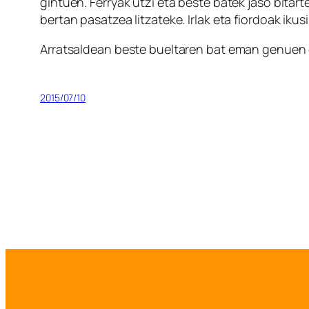
gintuen. Ferryak utzi eta beste batek jaso bitar
bertan pasatzea litzateke. Irlak eta fiordoak ikus
Arratsaldean beste bueltaren bat eman genuen e
2015/07/10