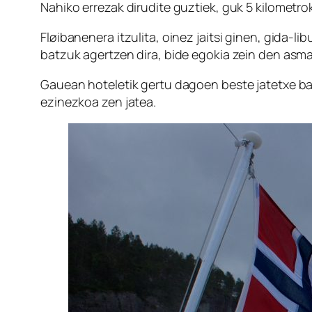
Nahiko errezak dirudite guztiek, guk 5 kilometro
Fløibanenera itzulita, oinez jaitsi ginen, gida-
batzuk agertzen dira, bide egokia zein den asma
Gauean hoteletik gertu dagoen beste jatetxe b
ezinezkoa zen jatea.