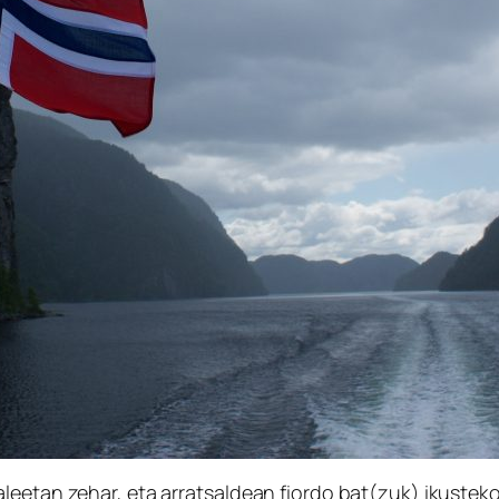
leetan zehar, eta arratsaldean fiordo bat(zuk) ikusteko