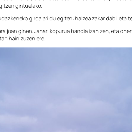
gitzen gintuelako.
dazkeneko giroa ari du egiten: haizea zakar dabil eta t
era joan ginen. Janari kopurua handia izan zen, eta onena
tan hain zuzen ere.