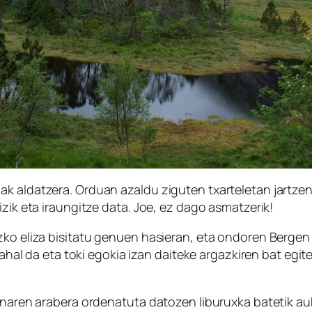
k aldatzera. Orduan azaldu ziguten txarteletan jartzen
izik eta iraungitze data. Joe, ez dago asmatzerik!
ko eliza bisitatu genuen hasieran, eta ondoren Bergen er
i ahal da eta toki egokia izan daiteke argazkiren bat egi
asunaren arabera ordenatuta datozen liburuxka batetik 