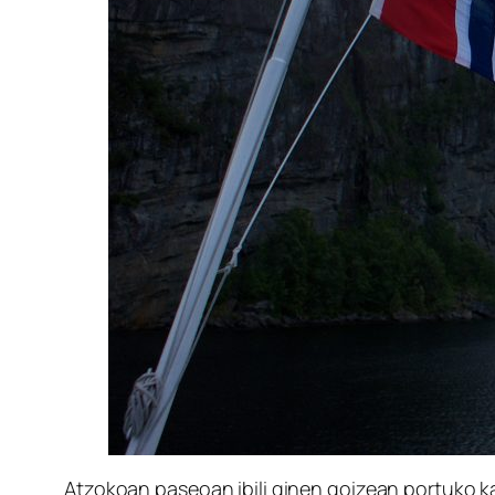
Atzokoan paseoan ibili ginen goizean portuko ka