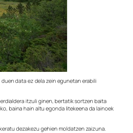
 duen data ez dela zein egunetan erabili
dialdera itzuli ginen, bertatik sortzen baita
teko, baina hain altu egonda litekeena da lainoek
aukeratu dezakezu gehien moldatzen zaizuna.