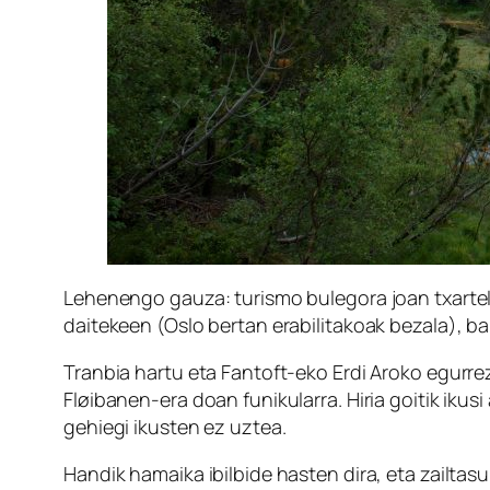
Lehenengo gauza: turismo bulegora joan txartela
daitekeen (Oslo bertan erabilitakoak bezala), ba
Tranbia hartu eta Fantoft-eko Erdi Aroko egurrez
Fløibanen-era doan funikularra. Hiria goitik ikus
gehiegi ikusten ez uztea.
Handik hamaika ibilbide hasten dira, eta zailt