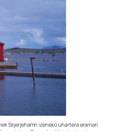
honek Skjerjehamn izeneko uhartera eraman