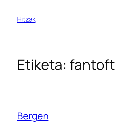
Joan
edukira
Hitzak
Etiketa:
fantoft
Bergen