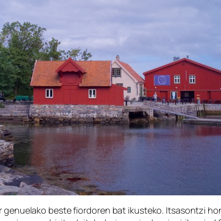
ar genuelako beste fiordoren bat ikusteko. Itsasontzi 