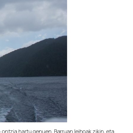
 ontzia hartu genuen. Barruan leihoak zikin, eta