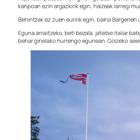
kanpoan ezin argazkirik egin, haizeak larregi mu
Behintzak ez zuen euririk egin, baina Bargenen u
Eguna amaitzeko, beti bezala, jatetxe italiar bat
behar ginelako hurrengo egunean. Goizeko seie