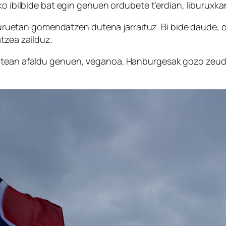
ko ibilbide bat egin genuen ordubete t’erdian, liburuxk
liburuetan gomendatzen dutena jarraituz. Bi bide daude, 
tzea zailduz.
atean afaldu genuen, veganoa. Hanburgesak gozo zeude