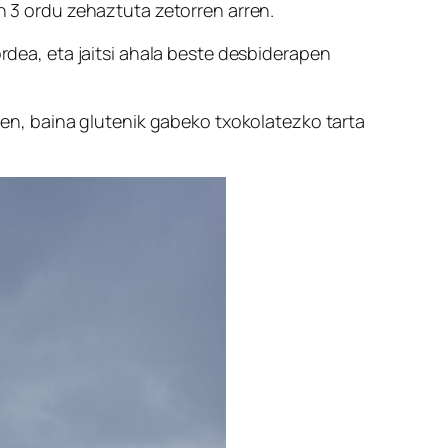
an 3 ordu zehaztuta zetorren arren.
ordea, eta jaitsi ahala beste desbiderapen
n, baina glutenik gabeko txokolatezko tarta