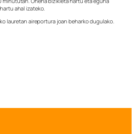
 40 minututan. Onena bizikleta hartu eta eguna
 hartu ahal izateko.
ko lauretan aireportura joan beharko dugulako.