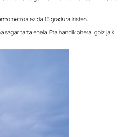
ermometroa ez da 15 gradura iristen.
 sagar tarta epela. Eta handik ohera, goiz jaiki