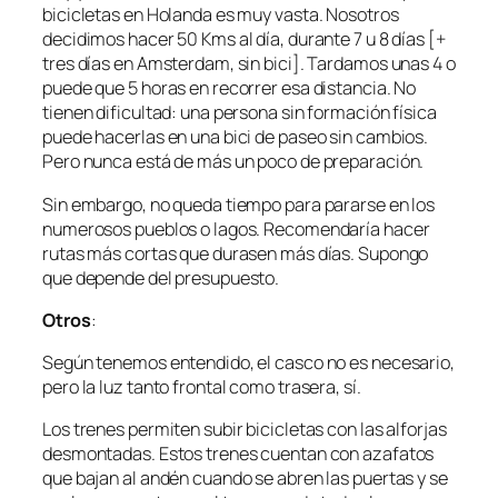
bicicletas en Holanda es muy vasta. Nosotros
decidimos hacer 50 Kms al día, durante 7 u 8 días [+
tres días en Amsterdam, sin bici]. Tardamos unas 4 o
puede que 5 horas en recorrer esa distancia. No
tienen dificultad: una persona sin formación física
puede hacerlas en una bici de paseo sin cambios.
Pero nunca está de más un poco de preparación.
Sin embargo, no queda tiempo para pararse en los
numerosos pueblos o lagos. Recomendaría hacer
rutas más cortas que durasen más días. Supongo
que depende del presupuesto.
Otros
:
Según tenemos entendido, el casco no es necesario,
pero la luz tanto frontal como trasera, sí.
Los trenes permiten subir bicicletas con las alforjas
desmontadas. Estos trenes cuentan con azafatos
que bajan al andén cuando se abren las puertas y se