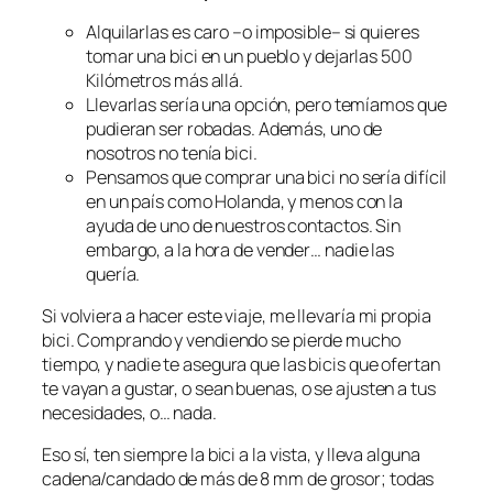
Alquilarlas es caro –o imposible– si quieres
tomar una bici en un pueblo y dejarlas 500
Kilómetros más allá.
Llevarlas sería una opción, pero temíamos que
pudieran ser robadas. Además, uno de
nosotros no tenía bici.
Pensamos que comprar una bici no sería difícil
en un país como Holanda, y menos con la
ayuda de uno de nuestros contactos. Sin
embargo, a la hora de vender… nadie las
quería.
Si volviera a hacer este viaje, me llevaría mi propia
bici. Comprando y vendiendo se pierde mucho
tiempo, y nadie te asegura que las bicis que ofertan
te vayan a gustar, o sean buenas, o se ajusten a tus
necesidades, o… nada.
Eso sí, ten siempre la bici a la vista, y lleva alguna
cadena/candado de más de 8 mm de grosor; todas