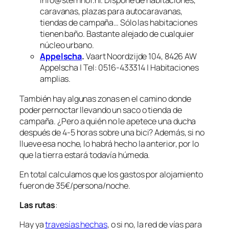
info@sternhof.nl. Dispone de habitaciones,
caravanas, plazas para autocaravanas,
tiendas de campaña… Sólo las habitaciones
tienen baño. Bastante alejado de cualquier
núcleo urbano.
Appelscha
.
Vaart Noordzijde 104, 8426 AW
Appelscha | Tel: 0516-433314 | Habitaciones
amplias.
También hay algunas zonas en el camino donde
poder pernoctar llevando un saco o tienda de
campaña. ¿Pero a quién no le apetece una ducha
después de 4-5 horas sobre una bici? Además, si no
llueve esa noche, lo habrá hecho la anterior, por lo
que la tierra estará todavía húmeda.
En total calculamos que los gastos por alojamiento
fueron de 35€/persona/noche.
Las rutas
:
Hay ya
travesías hechas
, o si no, la red de vías para