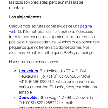
las bicis son preciadas, pero aun más las de
montaña.
Los alojamientos
:
Calculamos las rutas con la ayuda de una
página
web
. 50 Kilómetros al día. 15 Kms/hora. Y después
intentamos encontrar alojamiento lo más cercano
posible al final de cada ruta. Muchos pueblos son tan
pequeños que no tienen sitio donde dormir. Nos
alojamos en hoteles, albergues, B&Bs y campings.
Nuestras recomendaciones:
Heukelum
.
Zuiderlingedijk 33, 4161 BM
Heukelum | Fijo: +31(0)183-564505 | Móvil:
+31(0)646612853 | Dos habitaciones dobles;
baño compartido. El dueño, Kees, es realmente
amable.
Zeewolde
.
Sternweg 14, 3898 LJ Zeewolde |
Tel: 0031 (320) 288222 | e-mail: