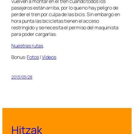
vuelven a montar en el tren cuando todos los
pasajeros están arriba, por lo que no hay peligro de
perder el tren por culpa de las bicis. Sin embargo en
hora punta las bicicletas tienen el acceso
restringido y se necesita el permiso del maquinista
para poder cargarlas.
Nuestras rutas
.
Bonus:
Fotos
|
Vídeos
2013/03/28
Hitzak